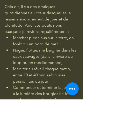
Cela dit, il y a des pratiques 
quotidiennes au cœur desquelles je 
ressens énormément de joie et de 
plénitude. Voici ces petits riens 
auxquels je reviens régulièrement :
Marcher pieds nus sur la terre, en 
forêt ou en bord de mer
Nager, flotter, me baigner dans les 
eaux sauvages (dans la rivière du 
loup ou en méditerrannée)
Méditer au réveil chaque matin, 
entre 10 et 40 min selon mes 
possibilités du jour
Commencer et terminer la journée 
à la lumière des bougies (le feu 
me fascine et m'apaise)
Par phases, au réveil, j'écris 3 
pages de "tout ce qui me passe 