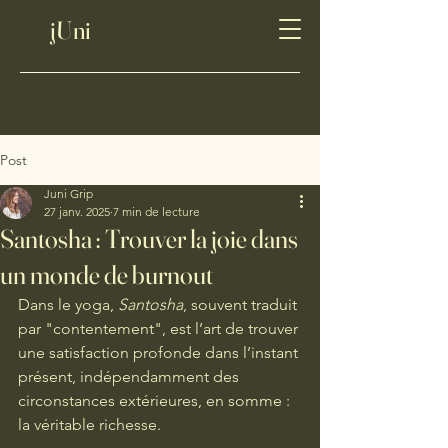
jUni
Post
Juni Grip
27 janv. 2025
7 min de lecture
Santosha : Trouver la joie dans
un monde de burnout
Dans le yoga, 
Santosha
, souvent traduit 
par "contentement", est l’art de trouver 
une satisfaction profonde dans l’instant 
présent, indépendamment des 
circonstances extérieures, en somme : 
la véritable richesse.