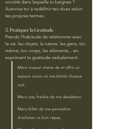
société dans laquelle tu baignes ? 
Autorise-toi à redéfinir tes rêves selon 
tes propres termes.
5. 
Pratiquer la Gratitude
Prends l’habitude de relationner avec 
la vie, les objets, la nature, les gens, toi-
même, ton corps, les éléments... en 
exprimant ta gratitude verbalement. 
Merci maison chérie de m'offrir un 
espace cocon où me blottir chaque 
nuit. 
Merci eau fraîche de me désaltérer. 
Merci billet de me permettre 
d'acheter ce bon repas.