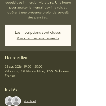
répétitifs et immersion vibratoire. Une heure
pour apaiser le mental, ouvrir la voix et
goûter à une présence profonde au-delà
des pensées.
Les inscriptions sont closes
Voir d'autres événements
Heure et lieu
23 avr. 2026, 19:00 – 20:00
Valbonne, 331 Rte de Nice, 06560 Valbonne,
France
Invités
Voir tout