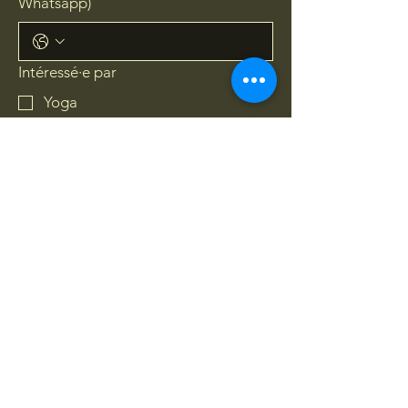
Whatsapp)
Intéressé·e par
Yoga
Chants Médecine, Mantras, Kirtan
Concerts de jUni (folk)
Danse Libre
Rites de Passage
Cacao Cérémoniel
Yes, subscribe me to your 
newsletter.
*
Subscribe