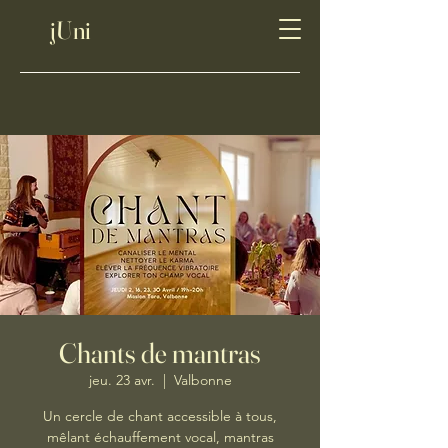
jUni
Chants de mantras
jeu. 23 avr.
  |  
Valbonne
Un cercle de chant accessible à tous,
mêlant échauffement vocal, mantras