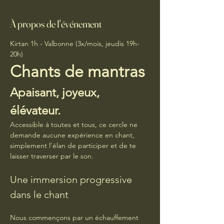
À propos de l'événement
Kirtan 1h - Valbonne (3x/mois, jeudis 19h-
20h)
Chants de mantras 
Apaisant, joyeux, 
élévateur. 
Accessible à toutes et tous, ce cercle ne 
demande aucune expérience en chant, 
simplement l’élan de participer et de te 
laisser traverser par le son.
Une immersion progressive 
dans le chant
Nous commençons par un échauffement 